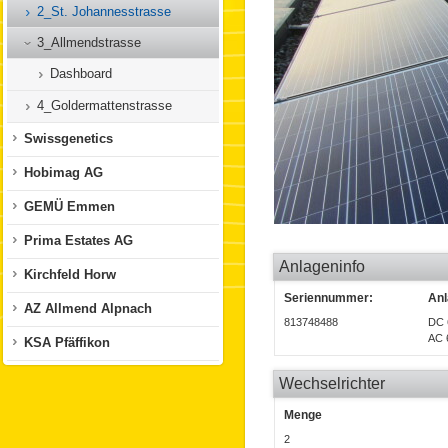
2_St. Johannesstrasse
3_Allmendstrasse
Dashboard
4_Goldermattenstrasse
Swissgenetics
Hobimag AG
GEMÜ Emmen
Prima Estates AG
Anlageninfo
Kirchfeld Horw
Seriennummer:
Anl
AZ Allmend Alpnach
813748488
DC 
AC 
KSA Pfäffikon
Wechselrichter
Menge
2