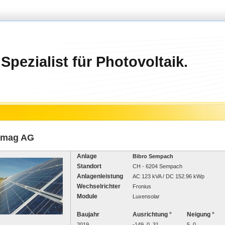
 Spezialist für Photovoltaik.
imag AG
Anlage
Bibro Sempach
Standort
CH - 6204 Sempach
Anlagenleistung
AC 123 kVA / DC 152.96 kWp
Wechselrichter
Fronius
Module
Luxensolar
Baujahr
Ausrichtung °
Neigung °
2019
-149, 0, 31
5, 0