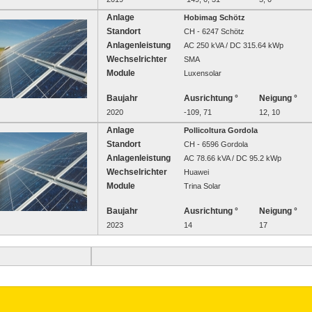
Anlage
Hobimag Schötz
Standort
CH - 6247 Schötz
Anlagenleistung
AC 250 kVA / DC 315.64 kWp
Wechselrichter
SMA
Module
Luxensolar
Baujahr
Ausrichtung °
Neigung °
2020
-109, 71
12, 10
Anlage
Pollicoltura Gordola
Standort
CH - 6596 Gordola
Anlagenleistung
AC 78.66 kVA / DC 95.2 kWp
Wechselrichter
Huawei
Module
Trina Solar
Baujahr
Ausrichtung °
Neigung °
2023
14
17