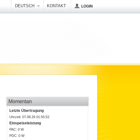
DEUTSCH
KONTAKT
LOGIN
Momentan
Letzte Übertragung
Uhrzeit: 07.08.26 01:55:52
Einspeiseleistung
P
AC
: 0 W
P
DC
: 0 W