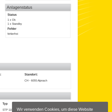
Anlagenstatus
Status
1 x Ok
1 x Standby
Fehler
fehlerfrei
:
Standort:
CH - 6055 Alpnach
Typ
Wir verwenden Cookies, um diese Website
STP 110-60