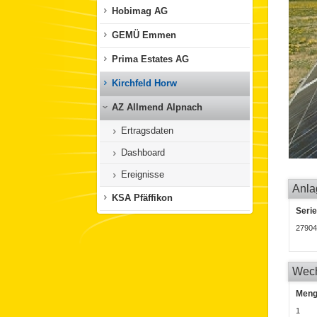
Hobimag AG
GEMÜ Emmen
Prima Estates AG
Kirchfeld Horw
AZ Allmend Alpnach
Ertragsdaten
Dashboard
Ereignisse
Anla
KSA Pfäffikon
Seri
27904
Wech
Men
1