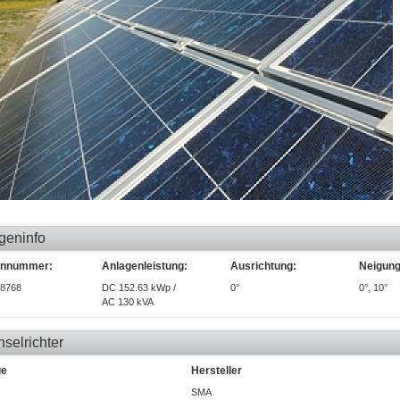
geninfo
ennummer:
Anlagenleistung:
Ausrichtung:
Neigung
8768
DC 152.63 kWp /
0°
0°, 10°
AC 130 kVA
selrichter
ge
Hersteller
SMA